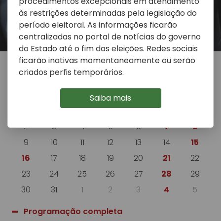
procedimentos excepcionais em atendimento
às restrições determinadas pela legislação do
período eleitoral. As informações ficarão
centralizadas no portal de notícias do governo
do Estado até o fim das eleições. Redes sociais
ficarão inativas momentaneamente ou serão
criados perfis temporários.
«
Agosto 2026
»
Do
Se
Te
Qu
Qu
Se
Sa
Saiba mais
26
27
28
29
30
31
1
2
3
4
5
6
7
8
9
10
11
12
13
14
15
16
17
18
19
20
21
22
23
24
25
26
27
28
29
30
31
1
2
3
4
5
Programação completa