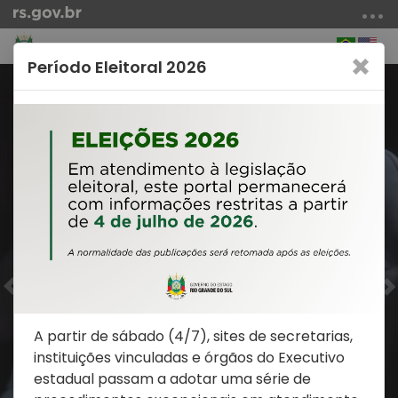
Ir
para
Portu
Eng
SECRETARIA DA CULTURA
o
Período Eleitoral 2026
conteúdo
Início
Anterior
P
Ir
do
Alterna
Abri
para
conteúdo
a
a
o
navegação
bus
menu
Ir
para
a
busca
Temporada 2026
A partir de sábado (4/7), sites de secretarias,
Saiba mais
instituições vinculadas e órgãos do Executivo
estadual passam a adotar uma série de