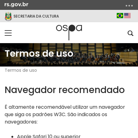
Ir
para
Portu
Eng
SECRETARIA DA CULTURA
o
conteúdo
Ir
Alterna
Abri
para
a
a
Início
o
navegação
bus
Termos de uso
do
menu
conteúdo
Ir
para
Termos de uso
a
busca
Navegador recomendado
É altamente recomendável utilizar um navegador
que siga os padrões W3C. São indicados os
navegadores:
Apple Safari 10 ou superior