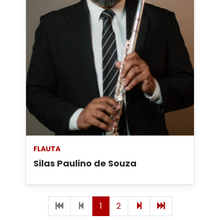
FLAUTA
Silas Paulino de Souza
Primeira
Página
(página
(página
Próxima
Última
1
2
página
anterior
atual)
atual)
página
página